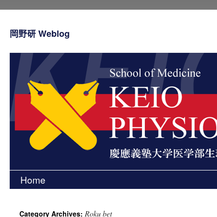
岡野研 Weblog
Home
Skip
to
Roku bet
Category Archives:
content