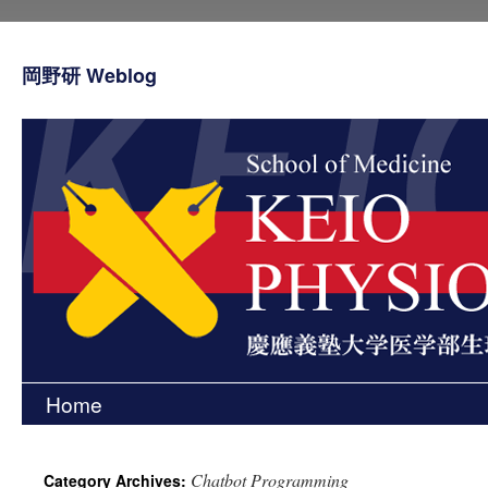
岡野研 Weblog
Home
Skip
to
Chatbot Programming
Category Archives:
content