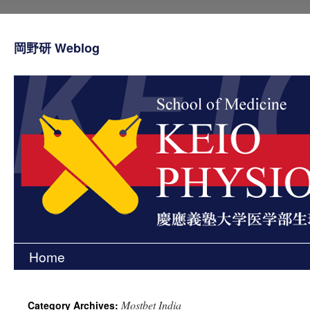
岡野研 Weblog
Home
Skip
to
Mostbet India
Category Archives:
content