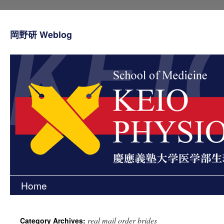
岡野研 Weblog
Home
Skip
to
real mail order brides
Category Archives:
content